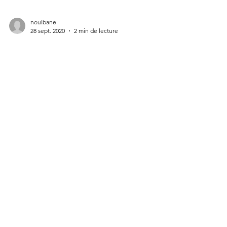
noulbane
28 sept. 2020
2 min de lecture
Quelles sont les obligations
sanitaires d’un Chef
d’entreprise vis à vis de ses
collaborateurs ?
Responsable de la santé et de la sécurité de ses
salariés, l’employeur doit mettre en œuvre une