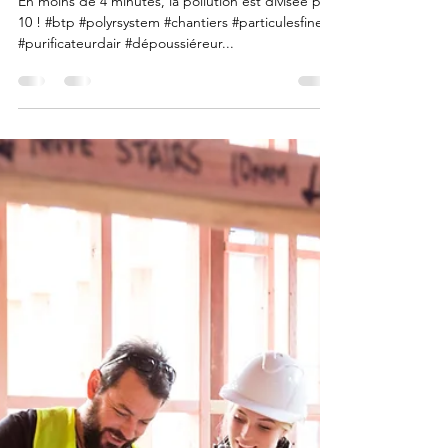
Test avec le purificateur d’air
chantier PV 3000 de la
marque Heylo dans un espace
confiné de 50 m2.
En moins de 4 minutes, la pollution est divisée par
10 ! #btp #polyrsystem #chantiers #particulesfines
#purificateurdair #dépoussiéreur...