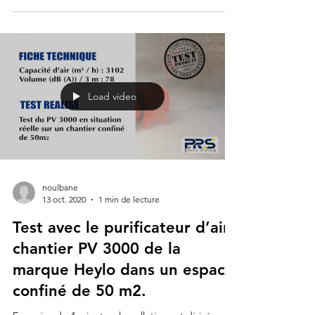
R System.
#btp #polyrsystem #chantiers #particulesfines
#purificateurdair #dépoussiéreur
#extracteurpoussière #ventilateuraxial #france...
Load video
noulbane
13 oct. 2020
1 min de lecture