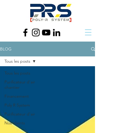
BLOG
Tous les posts
Tous les posts
Purificateur d'air
chantier
Financement
Poly R System
Purificateur d'air
Nos clients