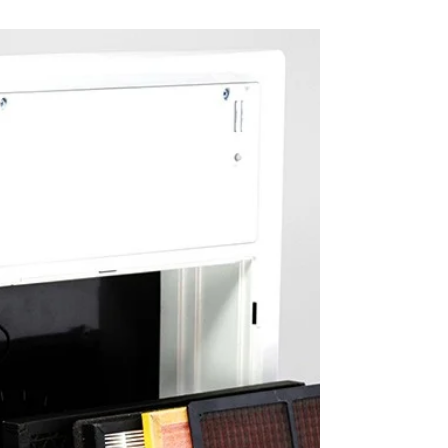
de poussières PV3000 testé par TAKA YAKA. Avec
un débit de 3102 m3/h, le ventilateur...