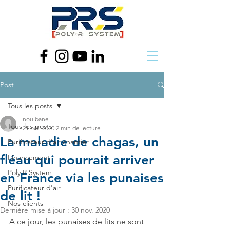
Post
Tous les posts
noulbane
Tous les posts
21 oct. 2020
2 min de lecture
La maladie de chagas, un
Purificateur d'air chantier
fléau qui pourrait arriver
Financement
Poly R System
en France via les punaises
Purificateur d'air
de lit !
Nos clients
Dernière mise à jour :
30 nov. 2020
A ce jour, les punaises de lits ne sont 