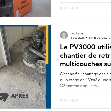
noulbane
5 oct. 2021
1 min de lecture
Le PV3000 utili
chantier de retr
multicouches s
clinique de Tou
C’est après l’abattage des cl
d’un étage de 130m2 d’une #
@Socotrap a sollicité...