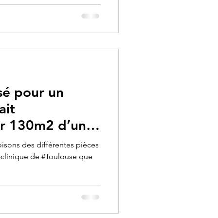
sé pour un
ait
ur 130m2 d’une
louse
oisons des différentes pièces
clinique de #Toulouse que