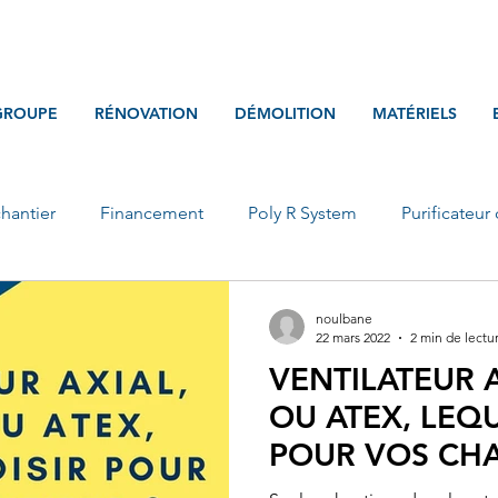
GROUPE
RÉNOVATION
DÉMOLITION
MATÉRIELS
chantier
Financement
Poly R System
Purificateur 
noulbane
22 mars 2022
2 min de lectu
VENTILATEUR A
OU ATEX, LEQ
POUR VOS CHA