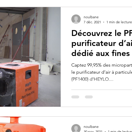
noulbane
7 déc. 2021
1 min de lecture
Découvrez le P
purificateur d’a
dédié aux fines 
Captez 99,95% des microparti
le purificateur d’air à particu
(PF1400) d’HEYLO....
noulbane
30 nov. 2021
1 min de lectur