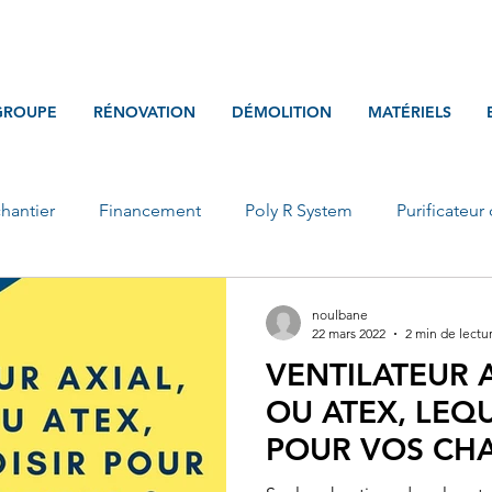
GROUPE
RÉNOVATION
DÉMOLITION
MATÉRIELS
chantier
Financement
Poly R System
Purificateur 
noulbane
22 mars 2022
2 min de lectu
VENTILATEUR A
OU ATEX, LEQ
POUR VOS CHA