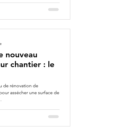
re
e nouveau
r chantier : le
ou de rénovation de
 pour assécher une surface de
.