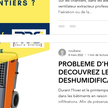
Sur les chantiers, dans les atel
ventilateur extracteur profess
l’aération ou de la...
noulbane
8 mars 2022
1 min de lectur
PROBLEME D’H
DECOUVREZ L
DESHUMIDIFIC
CHANTIER BT50
Durant l’hiver et le printemp
/ 24 H POUR 1
dans les bâtiments en raison 
infiltrations. Afin de préserver