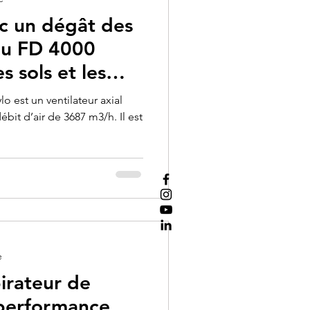
c un dégât des
au FD 4000
s sols et les
 est un ventilateur axial
it d’air de 3687 m3/h. Il est
e
irateur de
 performance