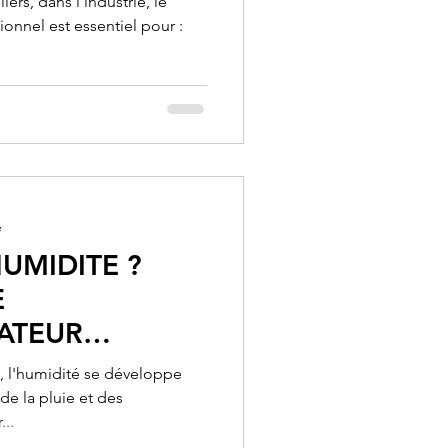
iers, dans l'industrie, le
ionnel est essentiel pour :
e
UMIDITE ?
E
ATEUR
0S (52 LITRES
s, l'humidité se développe
20M²)
de la pluie et des
...