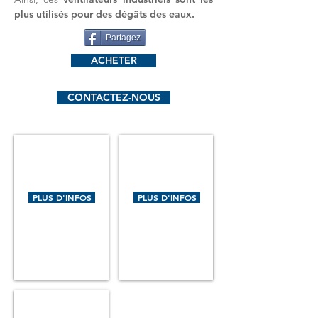
plus utilisés pour des dégâts des eaux.
Partagez
ACHETER
CONTACTEZ-NOUS
TV 2000 Pro
TD 300
Ventilateur
Ventilateur
radial
radial
TurboVent2000
TD
PRO
300
PLUS D'INFOS
PLUS D'INFOS
HEYLO
HEYLO
avec
avec
débit
débit
d'air
d'air
1254
437
cum
cum
/
/
h.
h.
TD 2400
Ventilateur