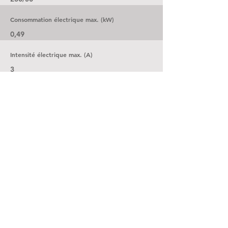
Consommation électrique max. (kW)
0,49
Intensité électrique max. (A)
3
Températures de fonctionnement (deg.C)
3 - 35
Taille du réservoir d'eau (l)
8
Type de liquide de refroidissement
R410a
Quantité de liquide de refroidissement (g)
270