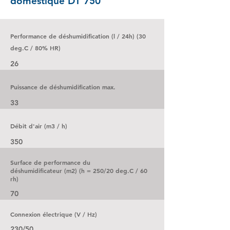
domestique
DT 750
Performance de déshumidification (l / 24h) (30
deg.C / 80% HR)
26
Puissance de déshumidification max.
33
Débit d'air (m3 / h)
350
Surface de performance du
déshumidificateur (m2) (h = 250/20 deg.C / 60
rh)
70
Connexion électrique (V / Hz)
230/50