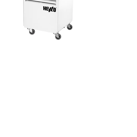
Les + du DT 750 ?
Performance de déshumidification de
33 litres / jour.
Hygrostat pour la régulation en continu
des performances de
déshumidification.
Boîtier métallique dans un design
compact.
Incl. Compteur d'heures de
fonctionnement et compteur d'énergie
MID.
Dégivrage électronique.