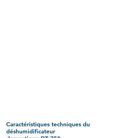
Facile à transporter grâce à des
poignées pratiques.
Empilable.
Nettoyage et entretien faciles.
Pompe à condensats disponible en
option.
Pourquoi utiliser le DT
750 ?
Assainir vos espaces rapidement et
efficacement.
Préserver votre environnement
: murs,
parquets, meubles...
Caractéristiques techniques du
déshumidificateur