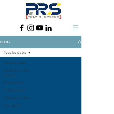
BLOG
Tous les posts
Tous les posts
Purificateur d'air
chantier
Financement
Poly R System
Purificateur d'air
Nos clients