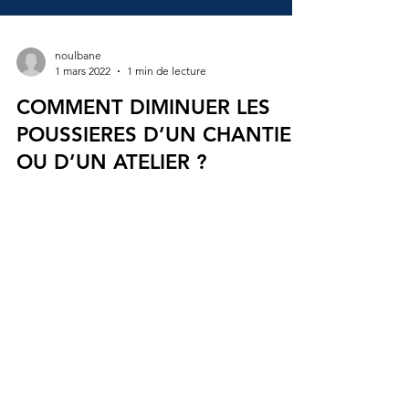
noulbane
1 mars 2022
1 min de lecture
COMMENT DIMINUER LES
POUSSIERES D’UN CHANTIER
OU D’UN ATELIER ?
Poussière de béton, silice cristalline alvéolaire,
poussière de bois, amiante, COV, spores de
moisissure, fumée, gaz, vapeurs chimiques,...