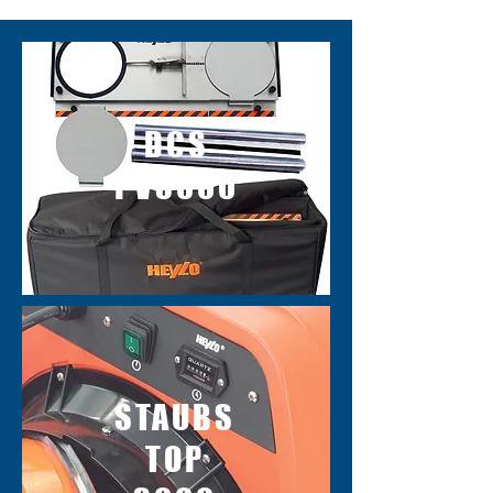
DCS
PV3000
STAUBS
TOP