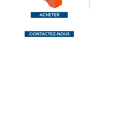
ACHETER
CONTACTEZ-NOUS
Les + du PV 3000 ?
Mobile, léger et facile à manipuler
Transport facile grâce à sa poignée
Boîtier en plastique ABS pour une
grande robustesse
Faible consommation d'énergie
Un nettoyage facile
Une compression d'air élevée pour les
longs tuyaux
L'extraction des poussières au moyen
de sacs à poussières ou d'un filtre