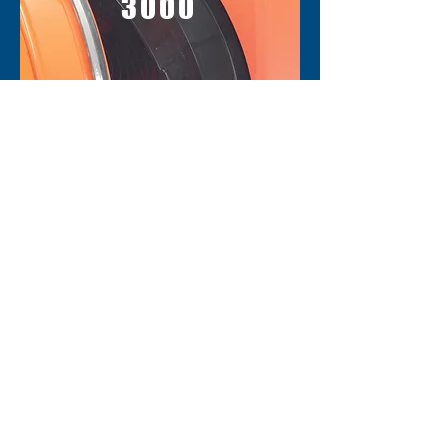
3000
PF
1400
Nos autres solutions qui