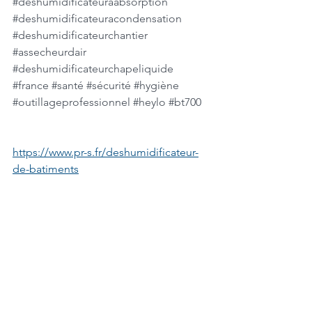
#deshumidificateuraabsorption
#deshumidificateuracondensation
#deshumidificateurchantier
#assecheurdair
#deshumidificateurchapeliquide
#france
#santé
#sécurité
#hygiène
#outillageprofessionnel
#heylo
#bt700
https://www.pr-s.fr/deshumidificateur-
de-batiments