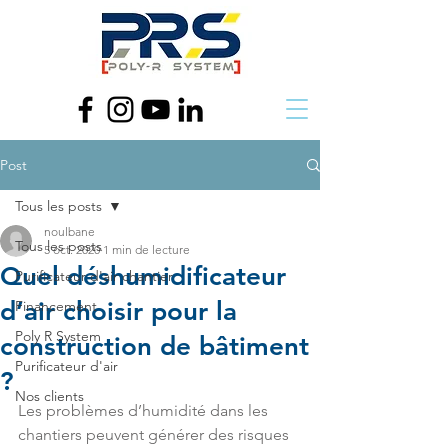
Post
Tous les posts
noulbane
Tous les posts
5 oct. 2020
1 min de lecture
Quel déshumidificateur
Purificateur d'air chantier
d’air choisir pour la
Financement
Poly R System
construction de bâtiment
Purificateur d'air
?
Nos clients
Les problèmes d’humidité dans les 
chantiers peuvent générer des risques 