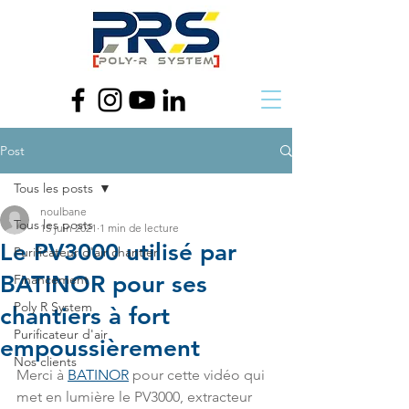
Post
Tous les posts
noulbane
Tous les posts
15 juin 2021
1 min de lecture
Le PV3000 utilisé par
Purificateur d'air chantier
BATINOR pour ses
Financement
Poly R System
chantiers à fort
Purificateur d'air
empoussièrement
Nos clients
Merci à 
BATINOR
 pour cette vidéo qui 
met en lumière le PV3000, extracteur 