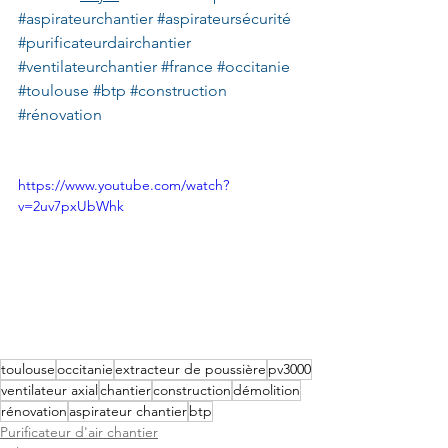
#aspirateurchantier
#aspirateursécurité
#purificateurdairchantier
#ventilateurchantier
#france
#occitanie
#toulouse
#btp
#construction
#rénovation
https://www.youtube.com/watch?
v=2uv7pxUbWhk
toulouse
occitanie
extracteur de poussière
pv3000
ventilateur axial
chantier
construction
démolition
rénovation
aspirateur chantier
btp
Purificateur d'air chantier