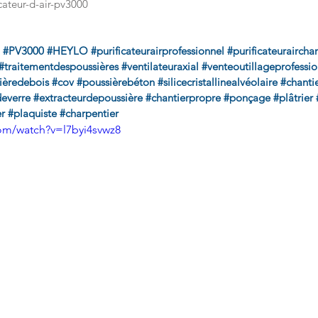
icateur-d-air-pv3000
#PV3000
#HEYLO
#purificateurairprofessionnel
#purificateurairchan
#traitementdespoussières
#ventilateuraxial
#venteoutillageprofessio
ièredebois
#cov
#poussièrebéton
#silicecristallinealvéolaire
#chanti
deverre
#extracteurdepoussière
#chantierpropre
#ponçage
#plâtrier
r
#plaquiste
#charpentier
om/watch?v=l7byi4svwz8