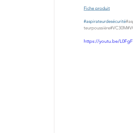
Fiche produit
#aspirateurdesécurité
#as
teurpoussière#VC30M#
https://youtu.be/L0Fg