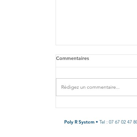
Commentaires
Rédigez un commentaire...
VENTILATEUR AXIAL,
RADIAL OU ATEX, LEQUEL
CHOISIR POUR VOS
Poly R System
•
Tel : 07 67 02 47 
CHANTIERS ?