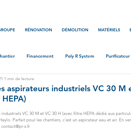
GROUPE
RÉNOVATION
DÉMOLITION
MATÉRIELS
chantier
Financement
Poly R System
Purificateur 
21
1 min de lecture
s aspirateurs industriels VC 30 M 
e HEPA)
 industriels VC 30 M et VC 30 H (avec filtre HEPA dédié aux particul
ylo. Parfait pour les chantiers, c'est un aspirateur eau et air. En ve
contact@pr-s.fr 