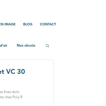
EN IMAGE
BLOG
CONTACT
d'air
Nos clients
et VC 30
es fines dont 
nte chez Poly R 