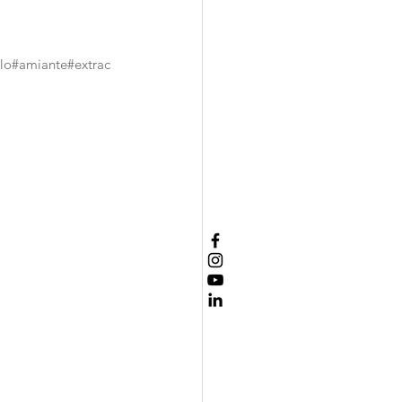
ylo#amiante#extrac