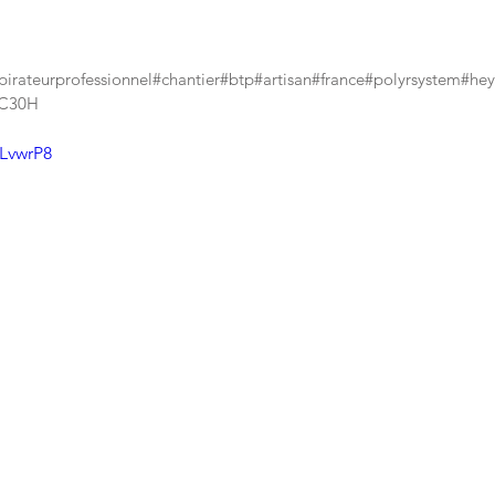
pirateurprofessionnel#chantier#btp#artisan#france#polyrsystem#he
VC30H
FLvwrP8