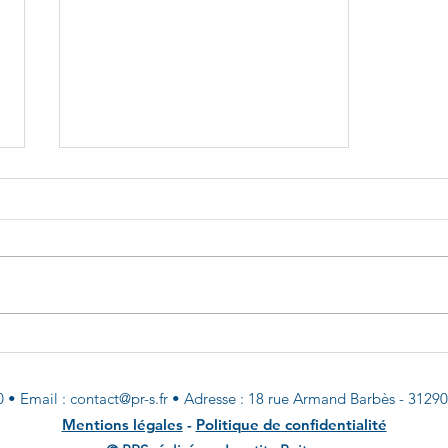
LE DE3XL DE HEYLO, UN
CHAUFFAGE ELECTRIQUE
POUR VOS CHANTIERS OU
80
•
Email :
contact@pr-s.fr
•
Adresse : 18 rue Armand Barbès - 31290 
ATELIERS
Mentions légales
-
Politique de confidentialité